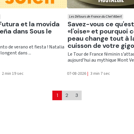
Les Détours de France du Chef Albert
er
Ecouter
Futura et la movida
Savez-vous ce qu'est
eña dans Sous le
«l'oise» et pourquoi 
peau change tout à l
cuisson de votre gigo
into de verano et fiesta ! Natalia
plongent dans ...
Le Tour de France féminin s’atta
aujourd'hui au mythique Mont Vent
2 min 19 sec
07-08-2026
|
3 min 7 sec
1
2
3