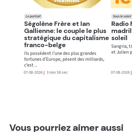
Le portrait
Sous le soleil
Ecouter
Ecout
Ségolène Frère et Ian
Radio 
Gallienne: le couple le plus
madril
stratégique du capitalisme
soleil
franco-belge
Sangria, t
et Julien 
Ils possèdent l'une des plus grandes
fortunes d'Europe, pèsent des milliards,
c’est ...
07-08-2026
|
3 min 36 sec
07-08-2026
|
Vous pourriez aimer aussi