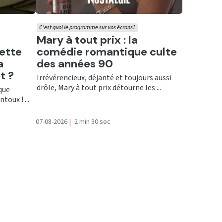
C'est quoi le programme sur vos écrans?
Ecouter
Mary à tout prix : la
cette
comédie romantique culte
a
des années 90
t ?
Irrévérencieux, déjanté et toujours aussi
drôle, Mary à tout prix détourne les ...
que
oux ! ...
07-08-2026
|
2 min 30 sec