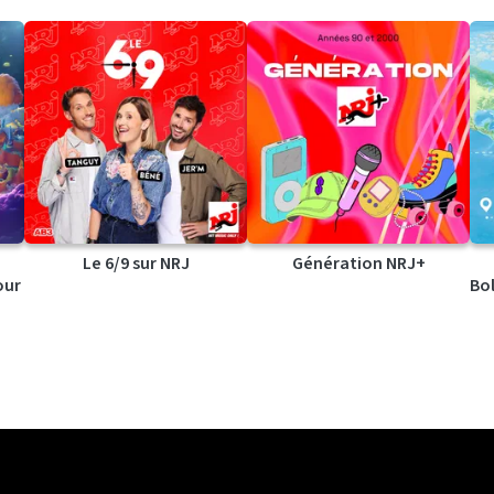
Le 6/9 sur NRJ
Génération NRJ+
our
Bol