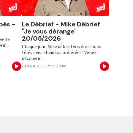
Ecouter
bés -
Le Débrief - Mike Débrief
"Je vous dérange"
20/05/2026
velle
ir ...
Chaque jour, Mike débrief vos émissions
télévisées et vidéos préférées ! Venez
découvrir ...
20-05-2026
|
3 min 51 sec
Ecouter
Ecouter