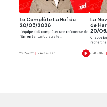
Ecouter
Ecout
Le Complète La Ref du
La New
20/05/2026
de Har
20/05
L'équipe doit compléter une ref connue de
film en tentant d'être le ...
Chaque jour
recherche 
20-05-2026
|
2 min 45 sec
20-05-2026
|
Ecouter