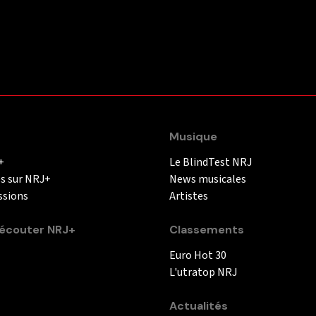
Musique
+
Le BlindTest NRJ
és sur NRJ+
News musicales
ssions
Artistes
couter NRJ+
Classements
Euro Hot 30
L'utratop NRJ
Actualités