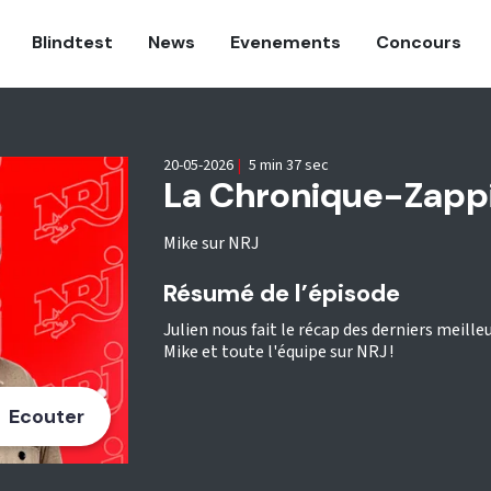
Blindtest
News
Evenements
Concours
20-05-2026
|
5 min 37 sec
La Chronique-Zappi
Mike sur NRJ
Résumé de l’épisode
Julien nous fait le récap des derniers meille
Mike et toute l'équipe sur NRJ !
Ecouter