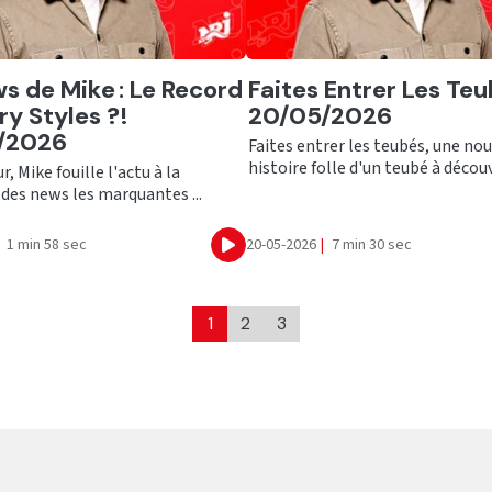
er
Ecouter
s de Mike : Le Record
Faites Entrer Les Teu
ry Styles ?!
20/05/2026
/2026
Faites entrer les teubés, une nou
histoire folle d'un teubé à découvr
, Mike fouille l'actu à la
des news les marquantes ...
1 min 58 sec
20-05-2026
|
7 min 30 sec
Ecouter
1
2
3