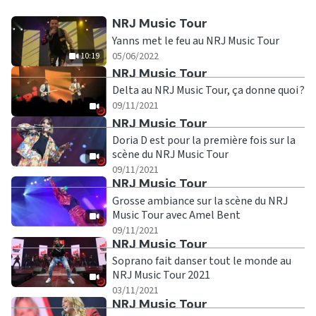
Ecouter
NRJ Music Tour
Yanns met le feu au NRJ Music Tour
|
10:19
05/06/2022
10:19
Ecouter
NRJ Music Tour
Delta au NRJ Music Tour, ça donne quoi ?
|
09/11/2021
Ecouter
NRJ Music Tour
Doria D est pour la première fois sur la
scène du NRJ Music Tour
|
09/11/2021
Ecouter
NRJ Music Tour
Grosse ambiance sur la scène du NRJ
Music Tour avec Amel Bent
|
09/11/2021
Ecouter
NRJ Music Tour
Soprano fait danser tout le monde au
NRJ Music Tour 2021
|
03/11/2021
Ecouter
NRJ Music Tour