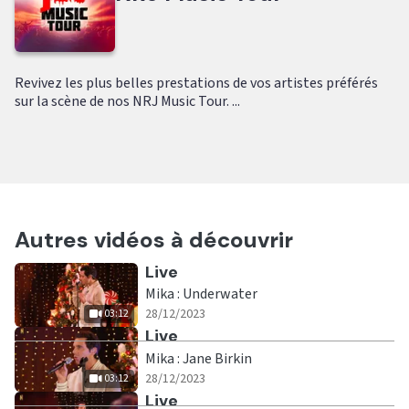
Revivez les plus belles prestations de vos artistes préférés
sur la scène de nos NRJ Music Tour. ...
Autres vidéos à découvrir
Ecouter
Live
Mika : Underwater
|
03:12
28/12/2023
03:12
Ecouter
Live
Mika : Jane Birkin
|
03:12
28/12/2023
03:12
Ecouter
Live