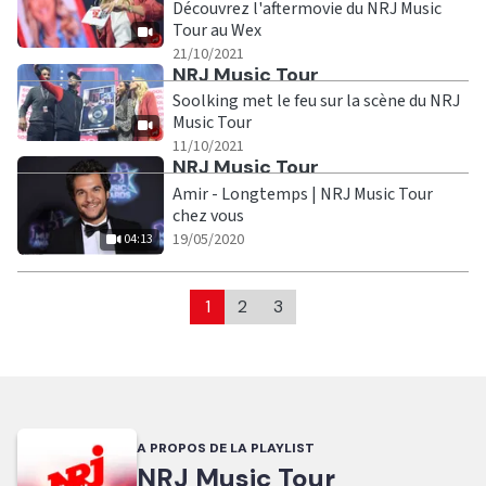
Découvrez l'aftermovie du NRJ Music
Tour au Wex
|
21/10/2021
Ecouter
NRJ Music Tour
Soolking met le feu sur la scène du NRJ
Music Tour
|
11/10/2021
Ecouter
NRJ Music Tour
Amir - Longtemps | NRJ Music Tour
chez vous
|
04:13
19/05/2020
04:13
1
2
3
A PROPOS DE LA PLAYLIST
NRJ Music Tour