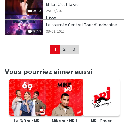
Mika : C'est la vie
|
03:10
25/12/2023
03:10
Ecouter
Live
La tournée Central Tour d'Indochine
|
00:59
08/02/2023
00:59
1
2
3
Vous pourriez aimer aussi
Le 6/9 sur NRJ
Mike sur NRJ
NRJ Cover