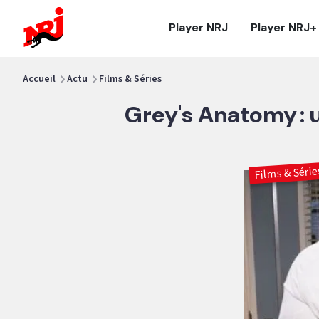
NRJ - Accueil
Player NRJ
Player NRJ+
vous êtes ici
Accueil
Actu
Films & Séries
Grey's Anatomy : 
Films & Série