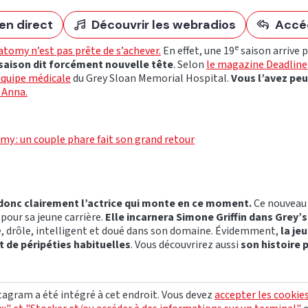
en direct
Découvrir les webradios
Accé
e
natomy n’est pas prête de s’achever.
En effet, une 19
saison arrive 
 saison dit forcément nouvelle tête
. Selon
le magazine Deadline
’équipe médicale
du Grey Sloan Memorial Hospital.
Vous l’avez peu
 Anna.
my : un couple phare fait son grand retour
 donc clairement l’actrice qui monte en ce moment.
Ce nouveau 
pour sa jeune carrière.
Elle incarnera Simone Griffin dans Grey
, drôle, intelligent et doué dans son domaine. Évidemment,
la je
t de péripéties habituelles
. Vous découvrirez aussi
son histoire 
agram a été intégré à cet endroit. Vous devez
accepter les cookie