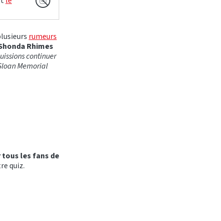
et
le
lusieurs
rumeurs
 Shonda Rhimes
uissions continuer
y Sloan Memorial
 tous les fans de
re quiz.