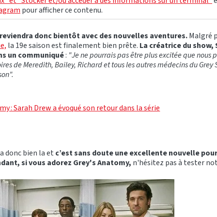
x" et "Stocker et/ou accéder à des informations sur un terminal"
tagram
pour afficher ce contenu.
reviendra donc bientôt avec des nouvelles aventures.
Malgré p
ie,
la 19e saison est finalement bien prête.
La créatrice du show,
ans un communiqué
:
"Je ne pourrais pas être plus excitée que nous p
toires de Meredith, Bailey, Richard et tous les autres médecins du Gre
son".
my : Sarah Drew a évoqué son retour dans la série
a donc bien la et
c’est sans doute une excellente nouvelle pour
endant, si vous adorez Grey's Anatomy,
n'hésitez pas à tester not