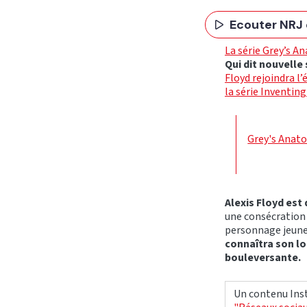
Ecouter NRJ 
La série Grey’s A
Qui dit nouvelle
Floyd rejoindra l
la série Inventing
Grey's Anato
Alexis Floyd est
une consécration 
personnage jeune
connaîtra son lo
bouleversante.
Un contenu Inst