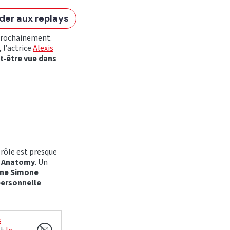
der aux replays
prochainement.
, l’actrice
Alexis
t-être vue dans
rôle est presque
’s Anatomy
. Un
une Simone
personnelle
s